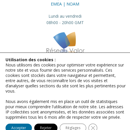
EMEA | NOAM
Lundi au vendredi
08h00 - 20h00 GMT
Utilisation des cookies :
Nous utilisons des cookies pour optimiser votre expérience sur
info@valor.pro
+33 184 73 01 23
notre site et vous fournir des services personnalisés. Ces
cookies sont stockés dans votre navigateur et permettent,
Mentions légales
entre autres, de vous reconnaître lors de vos visites et
d’analyser quelles sections du site sont les plus pertinentes pour
© Microsoft | Sources Microsoft :
vous.
photos, images, vidéos et animations
relatives aux produits Microsoft
Nous avons également mis en place un outil de statistiques
pour mieux comprendre l'utilisation de notre site. Les adresses
© Adobe | Images Adobe Stock
IP collectées sont anonymisées, et les données associées sont
Including illustrations by Midjourney
supprimées tous les 6 mois afin de respecter votre vie privée.
© 2009- 2026 | Réseau Valor
Close GDPR Cookie
Accepter
Rejeter
Réglages