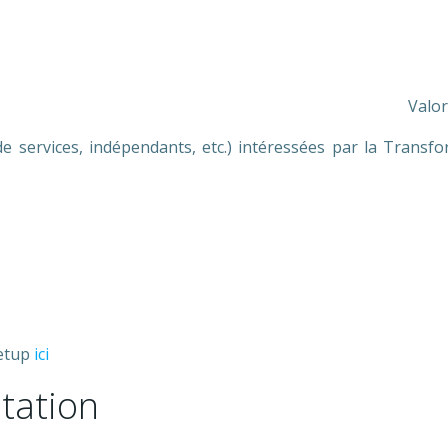
Valor
e services, indépendants, etc.) intéressées par la Transf
eetup
ici
ntation