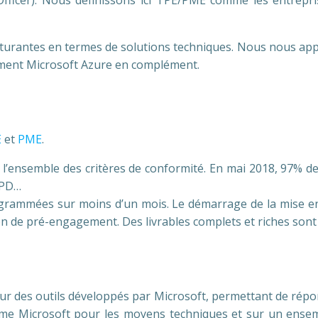
fficer). Nous définissons ici TPE/PME comme les entrepri
ucturantes en termes de solutions techniques. Nous nous a
lement Microsoft Azure en complément.
E
et
PME
.
 l’ensemble des critères de conformité. En mai 2018, 97% 
GPD…
grammées sur moins d’un mois. Le démarrage de la mise e
ion de pré-engagement. Des livrables complets et riches sont
r des outils développés par Microsoft, permettant de répo
me Microsoft pour les moyens techniques et sur un ense