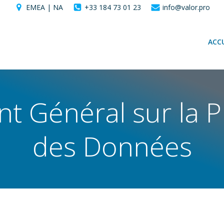
EMEA | NA
+33 184 73 01 23
info@valor.pro
ACCU
t Général sur la P
des Données