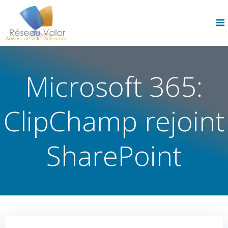
Skip
to
content
Microsoft 365:
ClipChamp rejoint
SharePoint