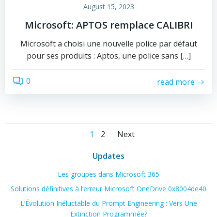
August 15, 2023
Microsoft: APTOS remplace CALIBRI
Microsoft a choisi une nouvelle police par défaut
pour ses produits : Aptos, une police sans […]
0
read more
Posts
Posts
Page
Page
1
2
Next
navigation
navigation
Updates
Les groupes dans Microsoft 365
Solutions définitives à l’erreur Microsoft OneDrive 0x8004de40
L’Évolution Inéluctable du Prompt Engineering : Vers Une
Extinction Programmée?