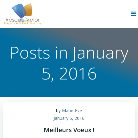
Skip
to
content
Posts in January
5, 2016
by
Marie-Eve
January 5, 2016
Meilleurs Voeux !