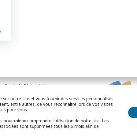
sultants du Réseau Valor
erviennent en Europe,
 sur notre site et vous fournir des services personnalisés.
 Afrique et aux USA.
nt, entre autres, de vous reconnaître lors de vos visites
EMEA | NOAM
ntes pour vous.
info@valor.pro
+33
Lundi au vendredi
 pour mieux comprendre l'utilisation de notre site. Les
8h00 - 20h00 GMT
associées sont supprimées tous les 6 mois afin de
Mentions légales