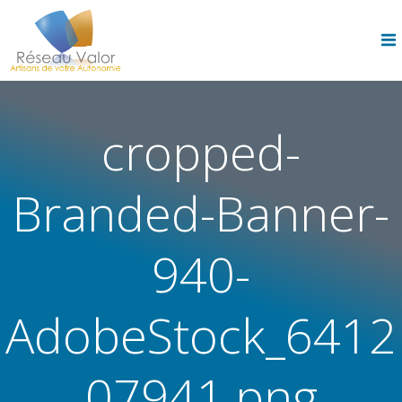
Skip
to
content
cropped-
Branded-Banner-
940-
AdobeStock_6412
07941.png