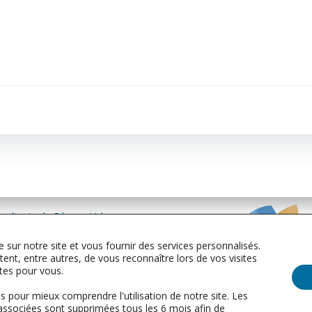
sultants du Réseau Valor
erviennent en Europe,
 sur notre site et vous fournir des services personnalisés.
 Afrique et aux USA.
nt, entre autres, de vous reconnaître lors de vos visites
EMEA | NOAM
ntes pour vous.
info@valor.pro
+33
Lundi au vendredi
 pour mieux comprendre l'utilisation de notre site. Les
8h00 - 20h00 GMT
associées sont supprimées tous les 6 mois afin de
Mentions légales